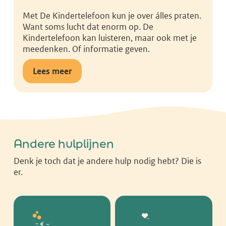
Met De Kindertelefoon kun je over álles praten.
Want soms lucht dat enorm op. De
Kindertelefoon kan luisteren, maar ook met je
meedenken. Of informatie geven.
Lees meer
Andere hulplijnen
Denk je toch dat je andere hulp nodig hebt? Die is
er.