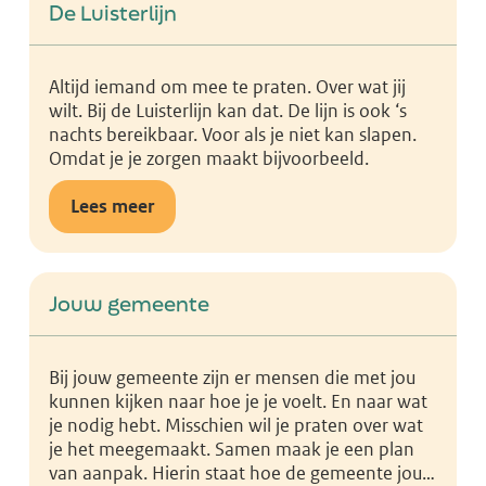
De Luisterlijn
Altijd iemand om mee te praten. Over wat jij
wilt. Bij de Luisterlijn kan dat. De lijn is ook ‘s
nachts bereikbaar. Voor als je niet kan slapen.
Omdat je je zorgen maakt bijvoorbeeld.
Lees meer
Jouw gemeente
Bij jouw gemeente zijn er mensen die met jou
kunnen kijken naar hoe je je voelt. En naar wat
je nodig hebt. Misschien wil je praten over wat
je het meegemaakt. Samen maak je een plan
van aanpak. Hierin staat hoe de gemeente jou