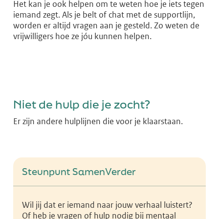
Het kan je ook helpen om te weten hoe je iets tegen
iemand zegt. Als je belt of chat met de supportlijn,
worden er altijd vragen aan je gesteld. Zo weten de
vrijwilligers hoe ze jóu kunnen helpen.
Niet de hulp die je zocht?
Er zijn andere hulplijnen die voor je klaarstaan.
Steunpunt SamenVerder
Wil jij dat er iemand naar jouw verhaal luistert?
Of heb je vragen of hulp nodig bij mentaal