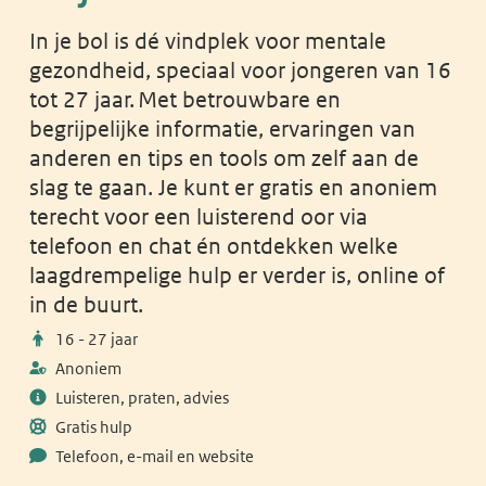
In je bol is dé vindplek voor mentale
gezondheid, speciaal voor jongeren van 16
tot 27 jaar. Met betrouwbare en
begrijpelijke informatie, ervaringen van
anderen en tips en tools om zelf aan de
slag te gaan. Je kunt er gratis en anoniem
terecht voor een luisterend oor via
telefoon en chat én ontdekken welke
laagdrempelige hulp er verder is, online of
in de buurt.
16 - 27 jaar
Anoniem
Luisteren, praten, advies
Gratis hulp
Telefoon, e-mail en website